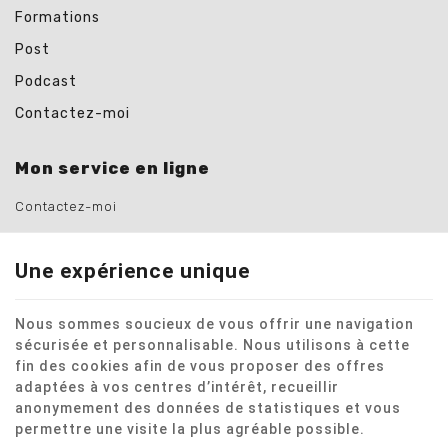
Formations
Post
Podcast
Contactez-moi
Mon service en ligne
Contactez-moi
Une expérience unique
Ce site internet utilise des cookies pour améliorer l'expérience
Nous sommes soucieux de vous offrir une navigation
utilisateur.
Mentions légales
|
Vie privée
|
Cookies
sécurisée et personnalisable. Nous utilisons à cette
© Copyright 2026 -
Nemot50
-
Conditions Générales
-
Nos
fin des cookies afin de vous proposer des offres
partenaires web
adaptées à vos centres d’intérêt, recueillir
Conditions d’utilisation du site web et protection des données
anonymement des données de statistiques et vous
personnelles
permettre une visite la plus agréable possible.
E-net Business
, créateur de sites Internet pour commerçants,